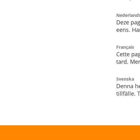
Nederland
Deze pag
eens. Har
Français
Cette pag
tard. Me
Svenska
Denna he
tillfälle