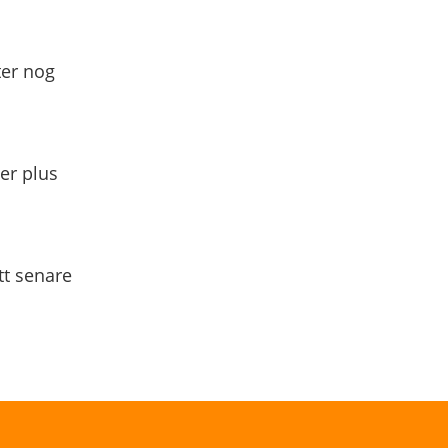
ter nog
yer plus
tt senare