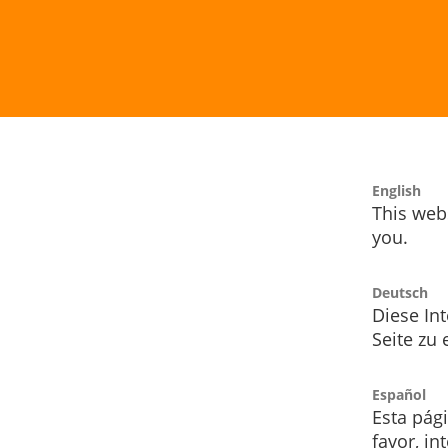
English
This webs
you.
Deutsch
Diese Int
Seite zu
Español
Esta pág
favor, i